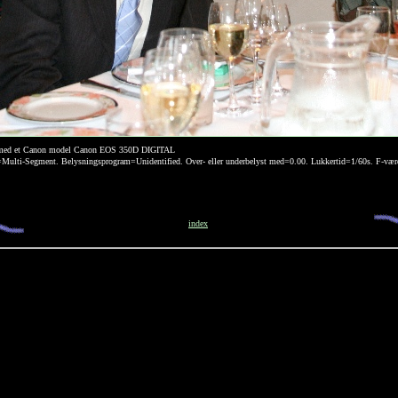
med et Canon model Canon EOS 350D DIGITAL
de=Multi-Segment. Belysningsprogram=Unidentified. Over- eller underbelyst med=0.00. Lukkertid=1/60s. F-v
index