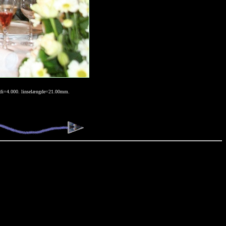
ærdi=4.000. linselængde=21.00mm.