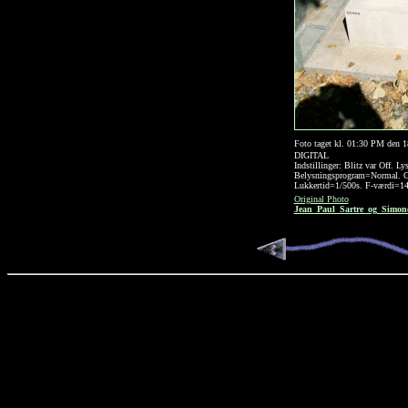
Foto taget kl. 01:30 PM den 1
DIGITAL
Indstillinger: Blitz var Off.
Belysningsprogram=Normal. Ov
Lukkertid=1/500s. F-værdi=1
Original Photo
Jean_Paul_Sartre_og_Simon