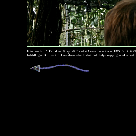
Foto taget kl. 01:45 PM den 05 apr 2007
med et Canon model Canon EOS 350D DIGI
Indstillinger: Blitz var Off. Lysmålemetode=Unidentified. Belysningsprogram=Unident