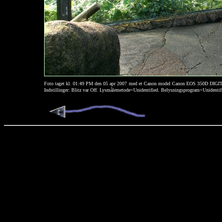
Foto taget kl. 01:49 PM den 05 apr 2007
med et Canon model Canon EOS 350D DIGI
Indstillinger: Blitz var Off. Lysmålemetode=Unidentified. Belysningsprogram=Unident