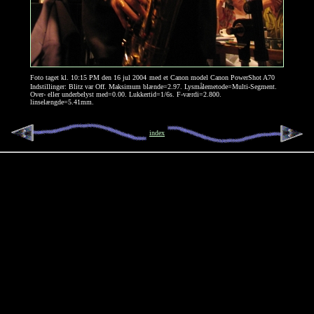
Foto taget kl. 10:15 PM den 16 jul 2004
med et Canon model Canon PowerShot A70
Indstillinger: Blitz var Off. Maksimum blænde=2.97. Lysmålemetode=Multi-Segment.
Over- eller underbelyst med=0.00. Lukkertid=1/6s. F-værdi=2.800.
linselængde=5.41mm.
index